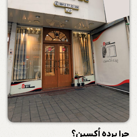
چرا پرده اُکسین؟