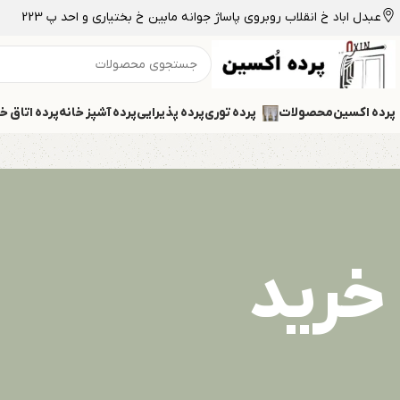
عبدل اباد خ انقلاب روبروی پاساژ جوانه مابین خ بختیاری و احد پ 223
پرده اکسین
محصولات
پرده توری
پرده پذیرایی
پرده آشپز خانه
پرده اتاق خ
خرید