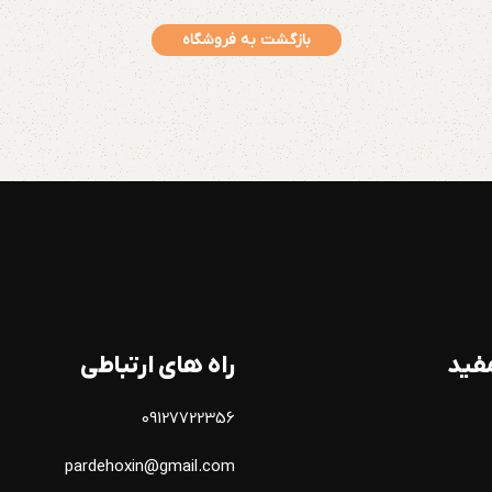
بازگشت به فروشگاه
فید
راه های ارتباطی
09127722356
pardehoxin@gmail.com