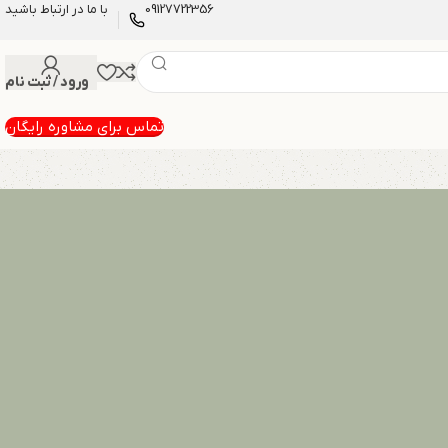
09127722356
با ما در ارتباط باشید
ورود / ثبت نام
تماس برای مشاوره رایگان