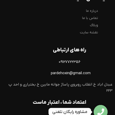
درباره ما
تماس با ما
وبلاگ
نقشه سایت
راه های ارتباطی
09127722356
pardehoxin@gmail.com
عبدل اباد خ انقلاب روبروی پاساژ جوانه مابین خ بختیاری و احد پ
223
اعتماد شما ، اعتبار ماست
مشاوره رایگان تلفنی