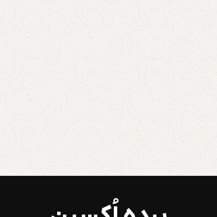
پرده اُکسین