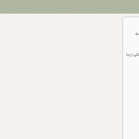
نه
لی زیبا