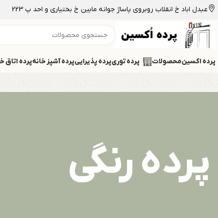
عبدل اباد خ انقلاب روبروی پاساژ جوانه مابین خ بختیاری و احد پ 223
پرده اکسین
محصولات
پرده توری
پرده پذیرایی
پرده آشپز خانه
پرده اتاق خ
پرده رنگی