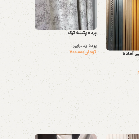
پرده پتینه ترک
پرده پذیرایی
تومان
700.000
یی آماده