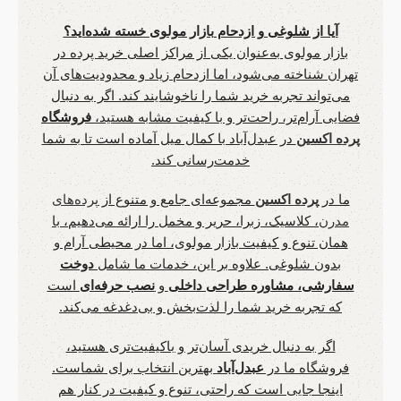
آیا از شلوغی و ازدحام بازار مولوی خسته شده‌اید؟
بازار مولوی به‌عنوان یکی از مراکز اصلی خرید پرده در
تهران شناخته می‌شود، اما ازدحام زیاد و محدودیت‌های آن
می‌تواند تجربه خرید شما را ناخوشایند کند. اگر به دنبال
فضایی آرام‌تر، راحت‌تر و با کیفیت مشابه هستید،
فروشگاه
پرده اکسین
در عبدل‌آباد با کمال میل آماده است تا به شما
خدمت‌رسانی کند.
ما در
پرده اکسین
مجموعه‌ای جامع و متنوع از
پرده‌های
مدرن
، کلاسیک، زبرا، حریر و مخمل را ارائه می‌دهیم، با
همان تنوع و کیفیت بازار مولوی، اما در محیطی آرام و
بدون شلوغی. علاوه بر این، خدمات ما شامل
دوخت
سفارشی، مشاوره طراحی داخلی
و
نصب حرفه‌ای
است
که تجربه خرید شما را لذت‌بخش و بی‌دغدغه می‌کند.
اگر به دنبال خریدی آسان‌تر و باکیفیت‌تری هستید،
فروشگاه ما در
عبدل‌آباد
بهترین انتخاب برای شماست.
اینجا جایی است که راحتی، تنوع و کیفیت در کنار هم