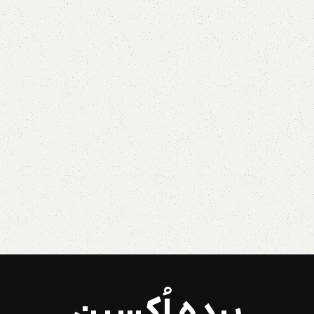
پرده اُکسین