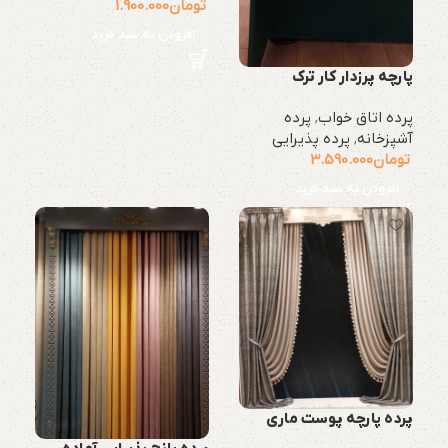
تومان
1.900.000
افزودن به سبد خرید
پارچه پرزدار کار ترک
پرده اتاق خواب
,
پرده
آشپزخانه
,
پرده پذیرایی
تومان
3.590.000
افزودن به سبد خرید
پرده پارچه پوست ماری