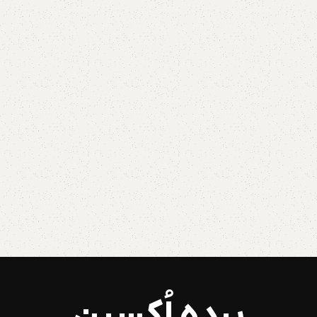
پرده اُکسین