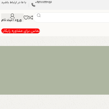
09127722356
با ما در ارتباط باشید
ورود / ثبت نام
تماس برای مشاوره رایگان