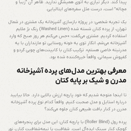
پیدا کند. دیگر نیازی به اتوی همیشگی ندارید. ظاهر آن “زیبا و
مچاله” است، درست مثل سفره‌های ایتالیایی.
یک تجربه شخصی: در پروژه بازسازی آشپزخانه یک مشتری در شمال
تهران، از پرده کتان شسته شده (Washed Linen) رنگ بژ ملایم
استفاده کردیم. مشتری می‌گفت: «حس می‌کنم هر روز صبح که وارد
آشپزخانه می‌شم، انگار توی یه خونه روستایی تو مازنداران با یه
مدرنیته خاصی هستم». ترکیب کتان با کابینت‌های چوبی گردو و
کفپوش سیمانی، واقعاً خیره‌کننده شده بود.
معرفی بهترین مدل‌های پرده آشپزخانه
مدرن و شیک بر پایه کتان
تا اینجا متوجه شدیم که خود پارچه ارزش بالایی دارد. حالا بیایید
درباره استایل و مدل صحبت کنیم. واقعاً کدام نوع پرده آشپزخانه
مدرن در کنار بافت طبیعی کتان جلوه می‌کند؟
پرده رول (Roller Blind) با پارچه کتان: این مدل برای پنجره‌های
کوچک کنار سینک ایده‌آل است. شفافیت یا نیمه‌شفافیت کتان، نور