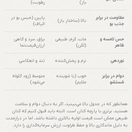
باز)
رطوبت)
مقاومت در برابر
پایین (حبس بو در
بالا (ساختار باز)
جذب بو
الیاف)
حس لامسه و
مات، گرم، طبیعی
براق، سرد و گاهی
ظاهر
(لگن)
ارزان‌قیمت‌نما
نوردهی
نرم و پخش‌کننده
تند و انعکاسی
دوام در برابر
خوب (با شوینده
متوسط (زود گلوله
شستشو
ملایم)
می‌شود)
همانطور که در جدول بالا می‌بینید، اگر به دنبال دوام و سلامت
هستید، برتری با پارچه کتان است. البته باید قبول کنیم که کتان
طبیعی ممکن است قیمت اولیه بالاتری داشته باشد، اما در درازمدت
به دلیل ماندگاری بالا و حفظ طراوت، ارزش سرمایه‌گذاری را دارد.