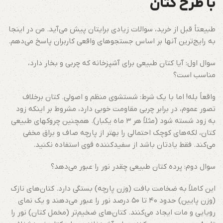
با طرح کتان
طبیعتاً قبل از خرید، سوالات زیادی برایتان پیش می‌آید. من در اینجا
به رایج‌ترین آنها بر اساس جستجوهای واقعی کاربران پاسخ می‌دهم.
سوال اول: آیا کتان طبیعی برای آشپزخانه که چربی و بخار دارد،
مناسب است؟
واقعاً بله! اما با یک شرط: شستشوی منظم و اصولی. کتان برخلاف
تصور عموم، در برابر چربی مقاومت خوبی دارد، مشروط بر اینکه زود
به زود شسته شود (مثلاً هر ۳ ماه یکبار). همچنین چروکهای طبیعی
کتان، لکه‌های کوچک احتمالی را بهتر از پارچه صاف و براق مخفی
می‌کند. فقط یادتان باشد از سفیدکننده قوی استفاده نکنید.
سوال دوم: پرده کتان طبیعی چقدر نور را عبور می‌دهد؟
این کاملاً به ضخامت بافت (وزن پارچه) بستگی دارد. کتان‌های نازک
(وزن پایین) حدود ۴۰ تا ۵۰ درصد نور را عبور می‌دهند و یک نمای
رویایی و مات ایجاد می‌کنند. کتان‌های ضخیم‌تر (مخمل کتان) نور را