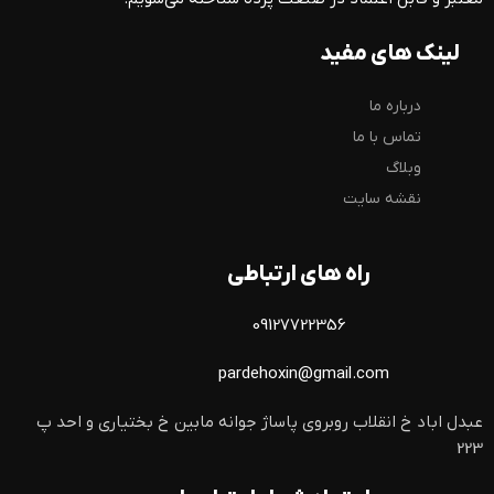
لینک های مفید
درباره ما
تماس با ما
وبلاگ
نقشه سایت
راه های ارتباطی
09127722356
pardehoxin@gmail.com
عبدل اباد خ انقلاب روبروی پاساژ جوانه مابین خ بختیاری و احد پ
223