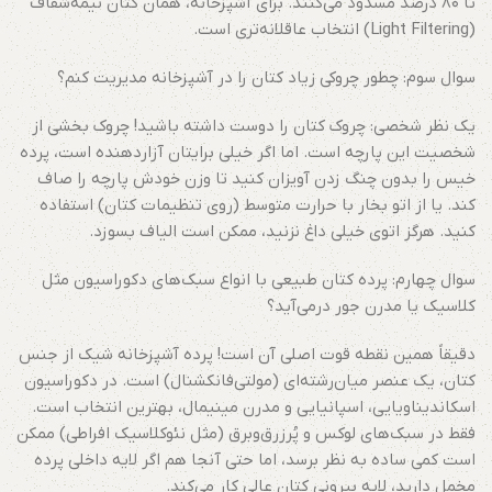
تا ۸۰ درصد مسدود می‌کنند. برای آشپزخانه، همان کتان نیمه‌شفاف
(Light Filtering) انتخاب عاقلانه‌تری است.
سوال سوم: چطور چروکی زیاد کتان را در آشپزخانه مدیریت کنم؟
یک نظر شخصی: چروک کتان را دوست داشته باشید! چروک بخشی از
شخصیت این پارچه است. اما اگر خیلی برایتان آزاردهنده است، پرده
خیس را بدون چنگ زدن آویزان کنید تا وزن خودش پارچه را صاف
کند. یا از اتو بخار با حرارت متوسط (روی تنظیمات کتان) استفاده
کنید. هرگز اتوی خیلی داغ نزنید، ممکن است الیاف بسوزد.
سوال چهارم: پرده کتان طبیعی با انواع سبک‌های دکوراسیون مثل
کلاسیک یا مدرن جور درمی‌آید؟
دقیقاً همین نقطه قوت اصلی آن است! پرده آشپزخانه شیک از جنس
کتان، یک عنصر میان‌رشته‌ای (مولتی‌فانکشنال) است. در دکوراسیون
اسکاندیناویایی، اسپانیایی و مدرن مینیمال، بهترین انتخاب است.
فقط در سبک‌های لوکس و پُرزرق‌وبرق (مثل نئوکلاسیک افراطی) ممکن
است کمی ساده به نظر برسد، اما حتی آنجا هم اگر لایه داخلی پرده
مخمل دارید، لایه بیرونی کتان عالی کار می‌کند.