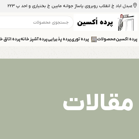
عبدل اباد خ انقلاب روبروی پاساژ جوانه مابین خ بختیاری و احد پ 223
پرده اکسین
محصولات
پرده توری
پرده پذیرایی
پرده آشپز خانه
پرده اتاق خ
مقالات