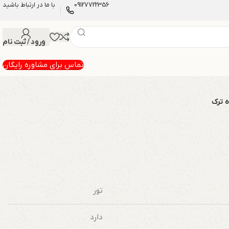
09127722356
با ما در ارتباط باشید
ورود / ثبت نام
تماس برای مشاوره رایگان
ه ترک
تور
دارد