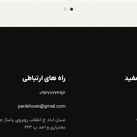
فید
راه های ارتباطی
09127722356
pardehoxin@gmail.com
عبدل اباد خ انقلاب روبروی پاساژ ج
بختیاری و احد پ 223