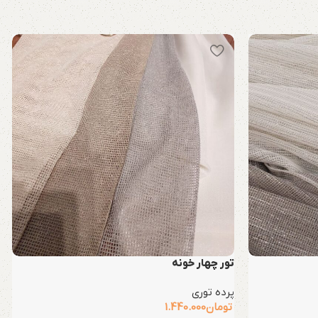
تور چهار خونه
پرده توری
تومان
1.440.000