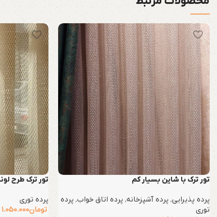
محصولات مرتبط
تور ترک با شاین بسیار کم
تور ترک طرح لونه زن
پرده پذیرایی
,
پرده آشپزخانه
,
پرده اتاق خواب
,
پرده
پرده توری
توری
تومان
1.050.000