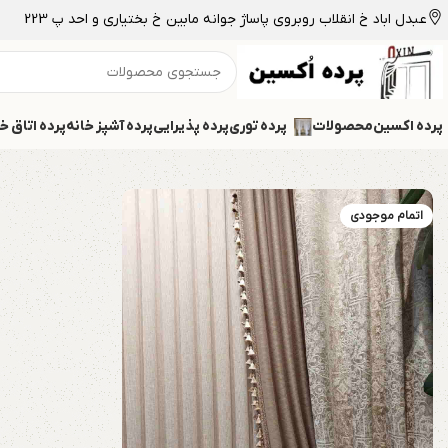
عبدل اباد خ انقلاب روبروی پاساژ جوانه مابین خ بختیاری و احد پ 223
پرده اکسین
محصولات
پرده توری
پرده پذیرایی
پرده آشپز خانه
پرده اتاق خ
اتمام موجودی