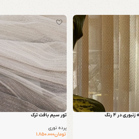
بوری در 4 رنگ
تور سیم بافت ترک
پرده توری
تومان
1.850.000