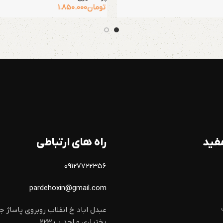
تومان
1.850.000
فید
راه های ارتباطی
09127722356
pardehoxin@gmail.com
عبدل اباد خ انقلاب روبروی پاساژ ج
بختیاری و احد پ 223