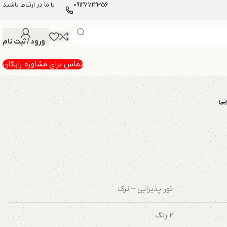
09127722356
با ما در ارتباط باشید
ورود / ثبت نام
تماس برای مشاوره رایگان
یی
تور پذیرایی – ترک
2 رنگ