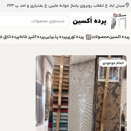
عبدل اباد خ انقلاب روبروی پاساژ جوانه مابین خ بختیاری و احد پ 223
پرده اکسین
محصولات
پرده توری
پرده پذیرایی
پرده آشپز خانه
پرده اتاق خ
اتمام موجودی