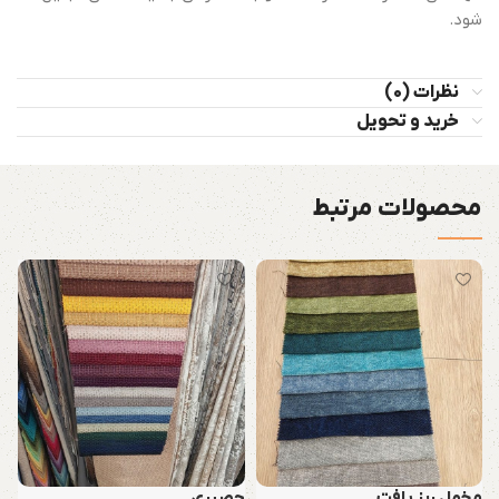
شود.
نظرات (0)
خرید و تحویل
محصولات مرتبط
مخمل ریز بافت
حصیری
م