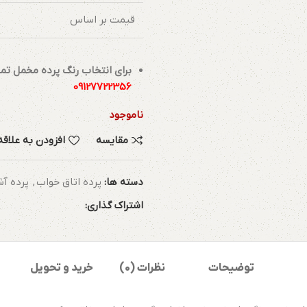
قیمت بر اساس
برای انتخاب رنگ پرده مخمل تم
09127722356
ناموجود
مقایسه
افزودن به علاق
دسته ها:
پرده اتاق خواب
,
پرده آش
اشتراک گذاری:
توضیحات
نظرات (0)
خرید و تحویل