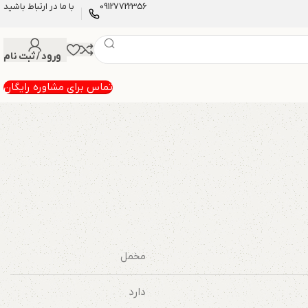
09127722356
با ما در ارتباط باشید
ورود / ثبت نام
تماس برای مشاوره رایگان
مخمل
دارد