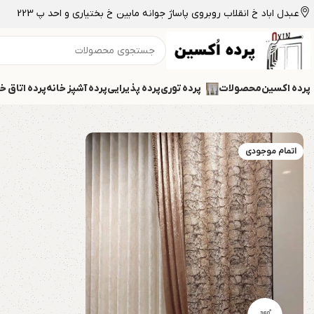
عبدل اباد خ انقلاب روبروی پاساژ جوانه مابین خ بختیاری و احد پ 223
پرده اکسین
محصولات
پرده توری
پرده پذیرایی
پرده آشپز خانه
پرده اتاق خ
اتمام موجودی