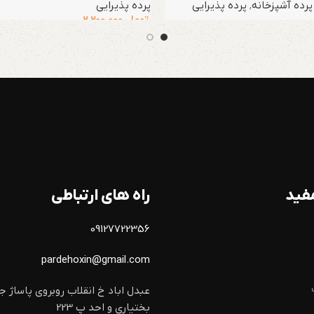
پرده آشپزخانه
,
پرده پذیرایی
پرده پذیرایی
تومان
2.200.000
فید
راه های ارتباطی
09127722356
pardehoxin@gmail.com
عبدل اباد خ انقلاب روبروی پاساژ ج
بختیاری و احد پ 223