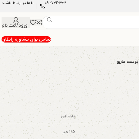
09127722356
با ما در ارتباط باشید
ورود / ثبت نام
تماس برای مشاوره رایگان
 پوست ماری
پذیرایی
1/5 متر