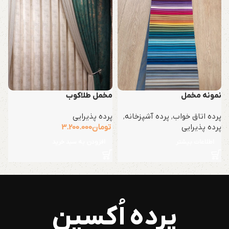
نمونه مخمل
مخمل طلاکوب
ت
پرده اتاق خواب
,
پرده آشپزخانه
,
پرده پذیرایی
پ
پرده پذیرایی
تومان
3.200.000
پ
ت
اطلاعات بیشتر
افزودن به سبد خرید
پرده اُکسین