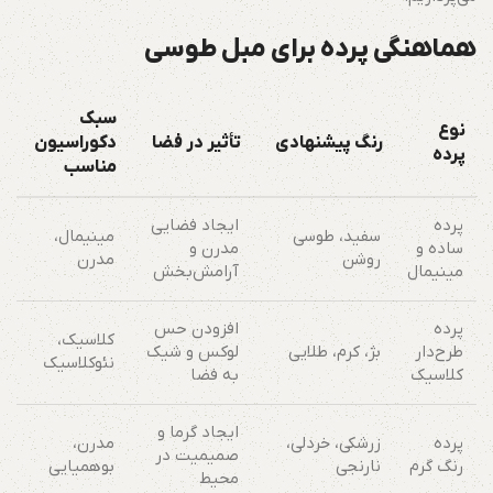
هماهنگی پرده برای مبل طوسی
سبک
نوع
رنگ پیشنهادی
تأثیر در فضا
دکوراسیون
پرده
مناسب
پرده
ایجاد فضایی
سفید، طوسی
مینیمال،
ساده و
مدرن و
روشن
مدرن
مینیمال
آرامش‌بخش
پرده
افزودن حس
کلاسیک،
طرح‌دار
بژ، کرم، طلایی
لوکس و شیک
نئوکلاسیک
کلاسیک
به فضا
ایجاد گرما و
پرده
زرشکی، خردلی،
مدرن،
صمیمیت در
رنگ گرم
نارنجی
بوهمیایی
محیط