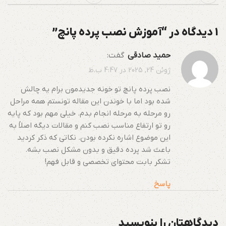
1 دیدگاه در “
آموزش نصب پرده پانچ
”
حمید صادقی
گفت:
ژوئن 24, 2025 در 4:47 ب.ظ
نصب پرده پانچ تو خونه جدیدمون برام یه چالش
شده بود اما با خوندن این مقاله تونستم همه مراحل
رو مرحله به مرحله انجام بدم. خیلی مهم بود که پایه
رو تو ارتفاع مناسب نصب کنم و مقالات دیگه اصلاً به
این موضوع اشاره نکرده بودن. نکاتی که ذکر کردید
باعث شد پرده دقیق و بدون مشکل نصب بشه.
تشکر بابت محتوای تخصصی و قابل فهم!
پاسخ
دیدگاهتان را بنویسید